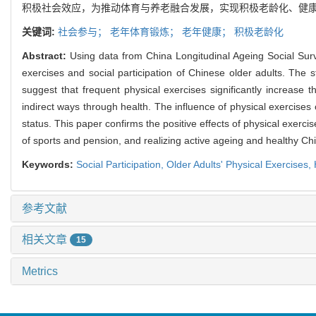
积极社会效应，为推动体育与养老融合发展，实现积极老龄化、健
关键词:
社会参与；
老年体育锻炼；
老年健康；
积极老龄化
Abstract:
Using data from China Longitudinal Ageing Social Surv
exercises and social participation of Chinese older adults. The s
suggest that frequent physical exercises significantly increase the
indirect ways through health. The influence of physical exercises 
status. This paper confirms the positive effects of physical exerci
of sports and pension, and realizing active ageing and healthy Ch
Keywords:
Social Participation,
Older Adults' Physical Exercises,
参考文献
相关文章
15
Metrics