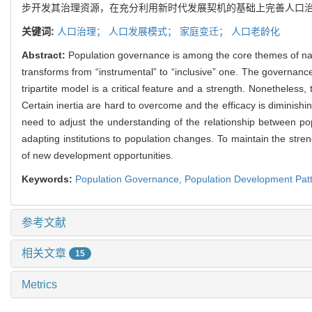
步开发其治理资源，在充分利用新时代发展契机的基础上完善人口治
关键词:
人口治理；
人口发展模式；
家庭变迁；
人口老龄化
Abstract:
Population governance is among the core themes of na
transforms from “instrumental” to “inclusive” one. The governance
tripartite model is a critical feature and a strength. Nonetheles
Certain inertia are hard to overcome and the efficacy is diminis
need to adjust the understanding of the relationship between p
adapting institutions to population changes. To maintain the stre
of new development opportunities.
Keywords:
Population Governance,
Population Development Pat
参考文献
相关文章
15
Metrics