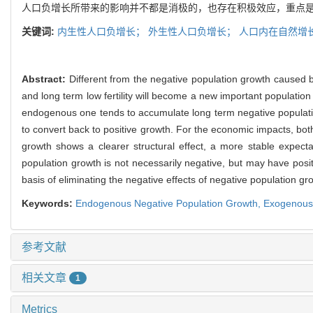
人口负增长所带来的影响并不都是消极的，也存在积极效应，重点
关键词:
内生性人口负增长；
外生性人口负增长；
人口内在自然增
Abstract:
Different from the negative population growth caused 
and long term low fertility will become a new important populat
endogenous one tends to accumulate long term negative populatio
to convert back to positive growth. For the economic impacts, bo
growth shows a clearer structural effect, a more stable expec
population growth is not necessarily negative, but may have posit
basis of eliminating the negative effects of negative population gr
Keywords:
Endogenous Negative Population Growth,
Exogenous 
参考文献
相关文章
1
Metrics