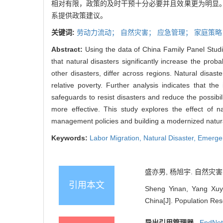
相对有限，政策的及时干预十分必要并且效果更为明显
系提供政策建议。
关键词:
劳动力流动；
自然灾害；
应急管理；
家庭策略
Abstract:
Using the data of China Family Panel Studi
that natural disasters significantly increase the proba
other disasters, differ across regions. Natural disas
relative poverty. Further analysis indicates that th
safeguards to resist disasters and reduce the possibilit
more effective. This study explores the effect of n
management policies and building a modernized natur
Keywords:
Labor Migration,
Natural Disaster,
Emerge
盛亦男, 杨旭宇. 自然灾害冲
引用本文
Sheng Yinan, Yang Xuyu
China[J]. Population Res
导出引用管理器
EndNo