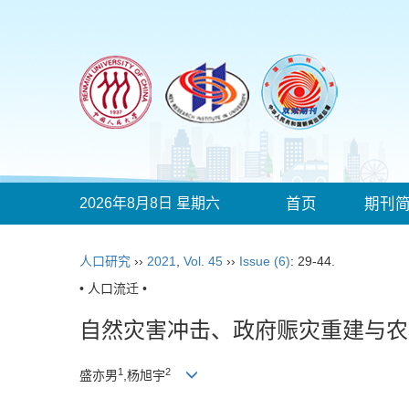
2026年8月8日 星期六
首页
期刊
人口研究
››
2021
,
Vol. 45
››
Issue (6)
: 29-44.
• 人口流迁 •
自然灾害冲击、政府赈灾重建与农
1
2
盛亦男
,杨旭宇