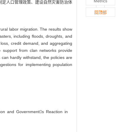
Metrics
制定人口管理政策、建设自然灾害防治体
回顶部
ural labor migration. The results show
sasters, including floods, droughts, and
me loss, credit demand, and aggregating
the support from clan networks provide
s can hardly withstand, the policies are
ggestions for implementing population
tion and Governments Reaction in