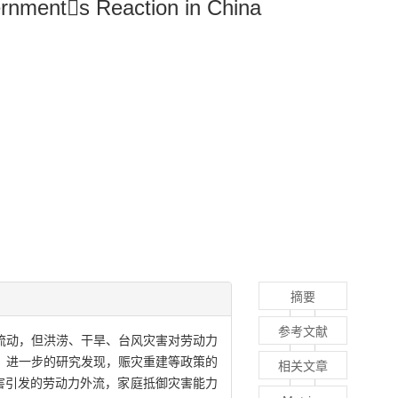
ernments Reaction in China
摘要
参考文献
流动，但洪涝、干旱、台风灾害对劳动力
。进一步的研究发现，赈灾重建等政策的
相关文章
害引发的劳动力外流，家庭抵御灾害能力