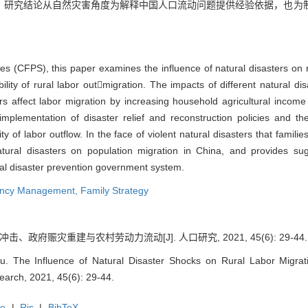
。研究结论从自然灾害角度为解释中国人口流动问题提供经验依据，也为
es (CFPS), this paper examines the influence of natural disasters on r
bility of rural labor outmigration. The impacts of different natural di
ters affect labor migration by increasing household agricultural inco
e implementation of disaster relief and reconstruction policies and 
y of labor outflow. In the face of violent natural disasters that familie
atural disasters on population migration in China, and provides su
al disaster prevention government system.
ncy Management,
Family Strategy
击、政府赈灾重建与农村劳动力流动[J]. 人口研究, 2021, 45(6): 29-44.
. The Influence of Natural Disaster Shocks on Rural Labor Migra
earch, 2021, 45(6): 29-44.
te
|
Ris
|
BibTeX