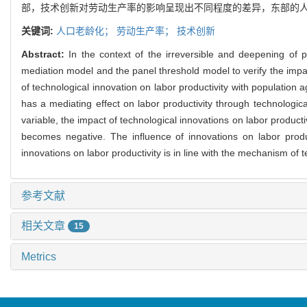
部，技术创新对劳动生产率的影响呈现出不同程度的差异，东部的
关键词:
人口老龄化；
劳动生产率；
技术创新
Abstract:
In the context of the irreversible and deepening of p
mediation model and the panel threshold model to verify the impac
of technological innovation on labor productivity with population
has a mediating effect on labor productivity through technologica
variable, the impact of technological innovations on labor productiv
becomes negative. The influence of innovations on labor produc
innovations on labor productivity is in line with the mechanism o
参考文献
相关文章
15
Metrics