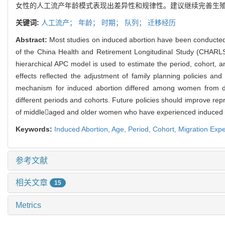
女性的人工流产年龄模式表现出差异性和规律性。建议继续完善生
关键词:
人工流产；
年龄；
时期；
队列；
迁移经历
Abstract:
Most studies on induced abortion have been conducted 
of the China Health and Retirement Longitudinal Study (CHARLS
hierarchical APC model is used to estimate the period, cohort, a
effects reflected the adjustment of family planning policies an
mechanism for induced abortion differed among women from dif
different periods and cohorts. Future policies should improve re
of middleaged and older women who have experienced induced 
Keywords:
Induced Abortion,
Age,
Period,
Cohort,
Migration Exp
参考文献
相关文章
15
Metrics