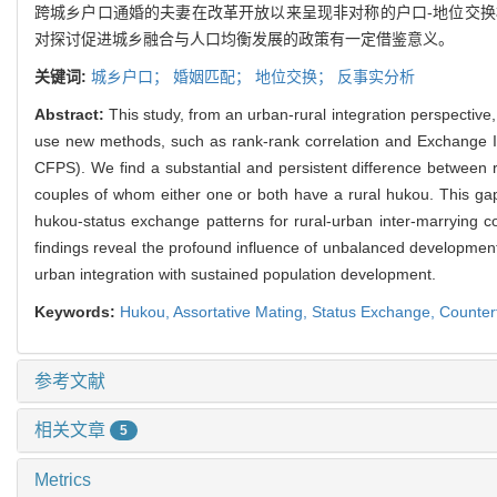
跨城乡户口通婚的夫妻在改革开放以来呈现非对称的户口-地位交
对探讨促进城乡融合与人口均衡发展的政策有一定借鉴意义。
关键词:
城乡户口；
婚姻匹配；
地位交换；
反事实分析
Abstract:
This study, from an urban-rural integration perspectiv
use new methods, such as rank-rank correlation and Exchange I
CFPS). We find a substantial and persistent difference between
couples of whom either one or both have a rural hukou. This g
hukou-status exchange patterns for rural-urban inter-marrying 
findings reveal the profound influence of unbalanced development be
urban integration with sustained population development.
Keywords:
Hukou,
Assortative Mating,
Status Exchange,
Counterf
参考文献
相关文章
5
Metrics