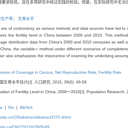
量要求较低，且在多项研究中经过实践的检验。但是，在实际研究中无论
再生产率；
生育水平
ina are of controversy as various mehods and data sources have led to i
ess the fertility level in China between 2000 and 2010. This method
 age distribution data from China’s 2000 and 2010 censuses as well as
f China, the variable-r method under different scenarios of complete
aper also emphasizes the imporantce of examing the underlying assumpt
eness of Coverage in Census,
Net Reproductive Rate,
Fertility Rate
生育水平估计[J]. 人口研究, 2015, 39(5): 49-58.
ion of Fertility Level in China, 2000～2010[J]. Population Research, 
te
|
Ris
|
BibTeX
uc.edu.cn/CN/abstract/abstract3370.shtml
c.edu.cn/CN/Y2015/V39/I5/49