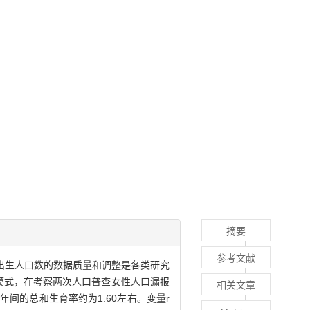
摘要
参考文献
出生人口数的数据质量和调整是各类研究
布模式，在考察两次人口普查女性人口漏报
相关文章
0年间的总和生育率约为1.60左右。变量r