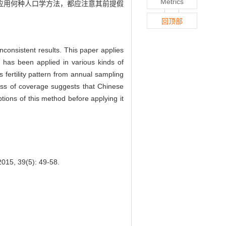
Metrics
应用何种人口学方法，都应注意其前提假
回顶部
nconsistent results. This paper applies
 has been applied in various kinds of
 fertility pattern from annual sampling
ness of coverage suggests that Chinese
ions of this method before applying it
2015, 39(5): 49-58.