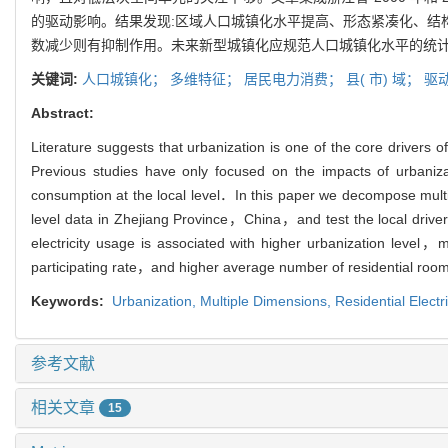
的驱动影响。结果发现:区域人口城镇化水平提高、形态紧凑化、结
数减少则有抑制作用。未来新型城镇化应规范人口城镇化水平的统
关键词:
人口城镇化；
多维特征；
居民电力消费；
县( 市) 域；
驱
Abstract:
Literature suggests that urbanization is one of the core drivers
Previous studies have only focused on the impacts of urbanizat
consumption at the local level．In this paper we decompose multi
level data in Zhejiang Province，China，and test the local drivers 
electricity usage is associated with higher urbanization level
participating rate，and higher average number of residential roo
Keywords:
Urbanization,
Multiple Dimensions,
Residential Elect
参考文献
相关文章
15