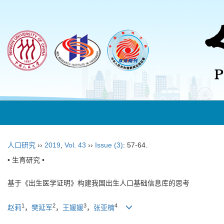
人口研究
››
2019
,
Vol. 43
››
Issue (3)
: 57-64.
• 生育研究 •
基于《出生医学证明》构建我国出生人口基础信息库的思考
1
2
3
4
赵莉
，
樊延军
，
王媛媛
，
张亚楠