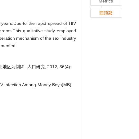
Metrics
回顶部
years.Due to the rapid spread of HIV
grams.This qualitative study employed
peration mechanism of the sex industry
lemented.
例[J]. 人口研究, 2012, 36(4):
 HIV Infection Among Money Boys(MB)