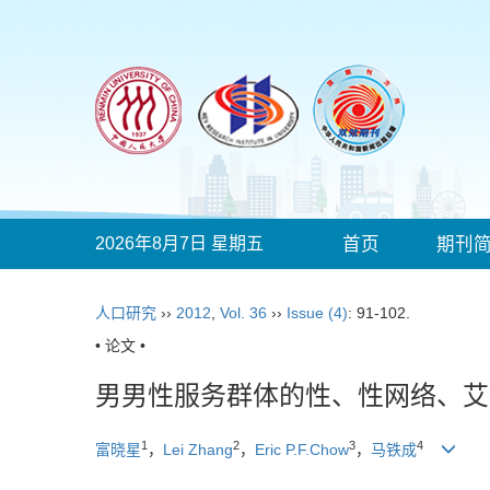
2026年8月7日 星期五
首页
期刊
人口研究
››
2012
,
Vol. 36
››
Issue (4)
: 91-102.
• 论文 •
男男性服务群体的性、性网络、艾
1
2
3
4
富晓星
，
Lei Zhang
，
Eric P.F.Chow
，
马铁成