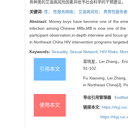
务种类的艾滋病风险因素并给予社会科学的干预建议。
关键词:
性；
性服务网络；
艾滋病风险；
男男性服务者
Abstract:
Money boys have become one of the emergi
infection among Chinese MBs,MB is now one of the ta
participant observation,in-depth interview and focus
in Northeast China.HIV intervention programs targete
Keywords:
Sexuality,
Sexual Network,
HIV Risks,
Mon
富晓星，Lei Zhang，E
91-102.
引用本文
Fu Xiaoxing, Lei Zhang,
in Northeast China[J]. P
导出引用管理器
EndNo
使用本文
链接本文:
https://rkyj.r
https://rkyj.ru