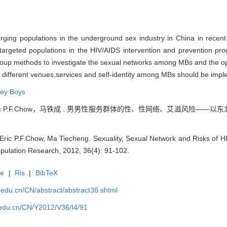
ng populations in the underground sex industry in China in recent 
rgeted populations in the HIV/AIDS intervention and prevention pro
-group methods to investigate the sexual networks among MBs and the o
d different venues,services and self-identity among MBs should be imp
ey Boys
ric P.F.Chow，马铁成 . 男男性服务群体的性、性网络、艾滋风险——以东北地区为
 Eric P.F.Chow, Ma Tiecheng. Sexuality, Sexual Network and Risks of
opulation Research, 2012, 36(4): 91-102.
te
|
Ris
|
BibTeX
uc.edu.cn/CN/abstract/abstract36.shtml
c.edu.cn/CN/Y2012/V36/I4/91