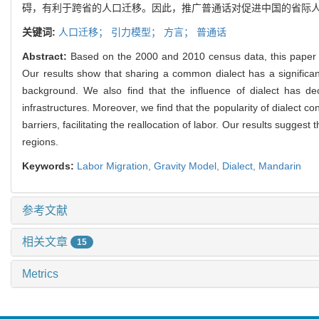
碍，有利于跨省的人口迁移。因此，推广普通话对促进中国的省际
关键词:
人口迁移；
引力模型；
方言；
普通话
Abstract:
Based on the 2000 and 2010 census data, this paper us
Our results show that sharing a common dialect has a significant
background. We also find that the influence of dialect has d
infrastructures. Moreover, we find that the popularity of dialect c
barriers, facilitating the reallocation of labor. Our results sugg
regions.
Keywords:
Labor Migration,
Gravity Model,
Dialect,
Mandarin
参考文献
相关文章
15
Metrics