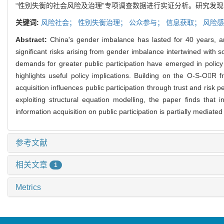
“性别失衡的社会风险及治理”专项调查数据进行实证分析。研究发
关键词:
风险社会；
性别失衡治理；
公众参与；
信息获取；
风险感
Abstract:
China's gender imbalance has lasted for 40 years, a
significant risks arising from gender imbalance intertwined with s
demands for greater public participation have emerged in policy 
highlights useful policy implications. Building on the O-S-OR
acquisition influences public participation through trust and ri
exploiting structural equation modelling, the paper finds that in
information acquisition on public participation is partially mediat
参考文献
相关文章
1
Metrics