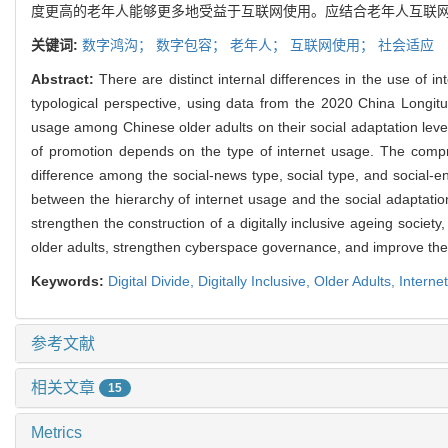
度更高的老年人能够更多地受益于互联网使用。应结合老年人互联网
关键词:
数字鸿沟；
数字包容；
老年人；
互联网使用；
社会适应
Abstract:
There are distinct internal differences in the use of 
typological perspective, using data from the 2020 China Longitu
usage among Chinese older adults on their social adaptation level. 
of promotion depends on the type of internet usage. The compre
difference among the social-news type, social type, and social-en
between the hierarchy of internet usage and the social adaptation 
strengthen the construction of a digitally inclusive ageing socie
older adults, strengthen cyberspace governance, and improve the di
Keywords:
Digital Divide,
Digitally Inclusive,
Older Adults,
Interne
参考文献
相关文章
15
Metrics