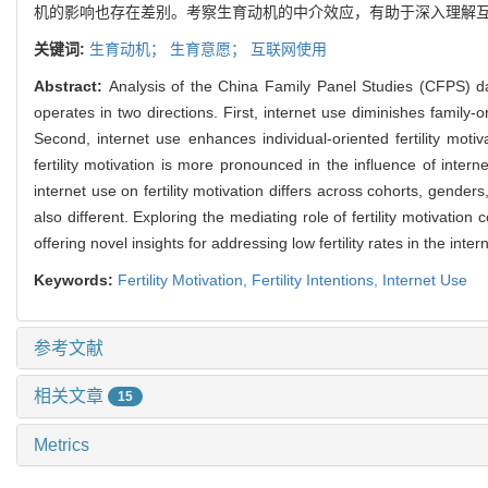
机的影响也存在差别。考察生育动机的中介效应，有助于深入理解
关键词:
生育动机；
生育意愿；
互联网使用
Abstract:
Analysis of the China Family Panel Studies (CFPS) data 
operates in two directions. First, internet use diminishes family-or
Second, internet use enhances individual-oriented fertility motivat
fertility motivation is more pronounced in the influence of interne
internet use on fertility motivation differs across cohorts, gender
also different. Exploring the mediating role of fertility motivatio
offering novel insights for addressing low fertility rates in the inter
Keywords:
Fertility Motivation,
Fertility Intentions,
Internet Use
参考文献
相关文章
15
Metrics