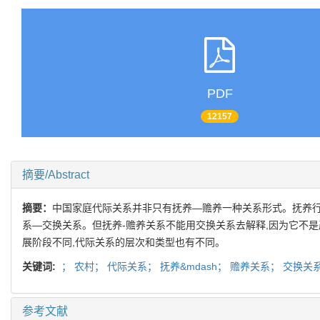
PDF
12157
摘要/Abstract
摘要：
中国家庭代际关系并非只有抚养—赡养一种关系形式。抚养行
系—交换关系。但抚养-赡养关系不能用交换关系去解释,因为它不
展阶段不同,代际关系的层次和类型也有不同。
关键词:
；
农村；
代际关系；
抚养&mdash；
赡养关系；
交换关
参考文献