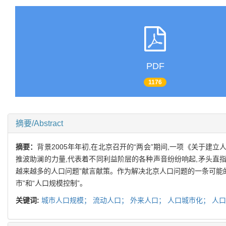
PDF
1176
摘要/Abstract
摘要：
背景2005年年初,在北京召开的“两会”期间,一项《关于
推波助澜的力量,代表着不同利益阶层的各种声音纷纷响起,矛头直指“
越来越多的人口问题”献言献策。作为解决北京人口问题的一条可能的途
市”和“人口规模控制”。
关键词:
城市人口规模；
流动人口；
外来人口；
人口城市化；
人