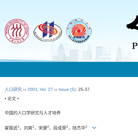
人口研究
››
2003
,
Vol. 27
››
Issue (5)
: 25-37.
• 论文 •
中国的人口学研究与人才培养
1
2
2
2
2
翟振武
，刘爽
，宋健
，段成荣
，陆杰华