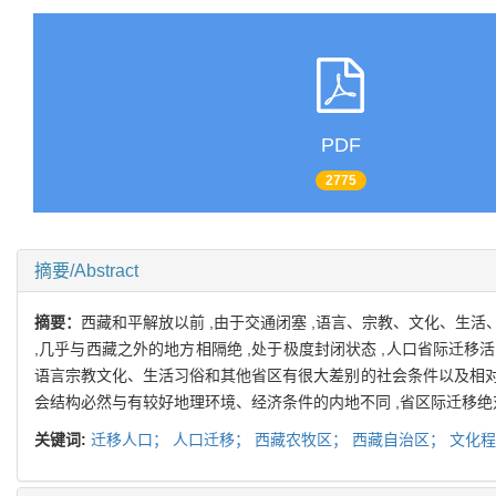
PDF
2775
摘要/Abstract
摘要：
西藏和平解放以前 ,由于交通闭塞 ,语言、宗教、文化、生
,几乎与西藏之外的地方相隔绝 ,处于极度封闭状态 ,人口省际迁移
语言宗教文化、生活习俗和其他省区有很大差别的社会条件以及相对
会结构必然与有较好地理环境、经济条件的内地不同 ,省区际迁移
关键词:
迁移人口；
人口迁移；
西藏农牧区；
西藏自治区；
文化