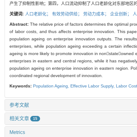
产生了抑制性影响；第四，人口流动抑制了人口老龄化对东部地区
关键词:
人口老龄化；
有效劳动供给；
劳动力成本；
企业创新；
人
Abstract:
The relative price of factors determines the optimal pro
of labor costs, and thus affects enterprise innovation. This pape
population ageing on enterprise innovation outputs. The results
enterprises, while population ageing exceeding a certain inflectio
ageing is more likely to promote innovation in nonstateowned en
enterprises in eastern and central regions, while it has negativel
population ageing on enterprise innovation in eastern region. Pol
coordinated regional development of innovation.
Keywords:
Population Ageing,
Effective Labor Supply,
Labor Cos
参考文献
相关文章
15
Metrics