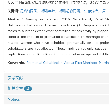
反映了中国婚姻家庭领域现代性和传统性并存的特点，能为第二次
关键词:
初婚前同居；
初婚年龄；
初婚初育间隔；
生存分析；
第二
Abstract:
Drawing on data from 2016 China Family Panel Studi
childbearing behaviors. The results indicate: (1) Despite a quick 
males to a larger extent. After controlling for selectivity by prop
cohorts, the impacts of premarital cohabitation on marriage change
related, women who have cohabited premaritally tend to prolong 
cohabitators are not affected. These findings not only suggest 
implications for public policies in the realm of marriage and chil
Keywords:
Premarital Cohabitation,
Age at First Marriage,
Marria
参考文献
相关文章
15
Metrics