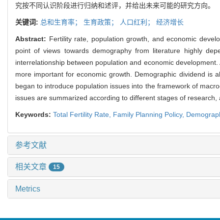
究按不同认识阶段进行归纳和述评，并给出未来可能的研究方向。
关键词:
总和生育率；
生育政策；
人口红利；
经济增长
Abstract:
Fertility rate, population growth, and economic deve
point of views towards demography from literature highly depe
interrelationship between population and economic development. A
more important for economic growth. Demographic dividend is also 
began to introduce population issues into the framework of macro
issues are summarized according to different stages of research, a
Keywords:
Total Fertility Rate,
Family Planning Policy,
Demograph
参考文献
相关文章
15
Metrics