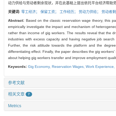
动力供给与劳动者剩余现状，并在此基础上提出依托平台经济帮助
关键词:
零工经济；
保留工资；
工作经历；
劳动力供给；
劳动者剩
Abstract:
Based on the classic reservation wage theory, this pa
empirically investigate the impact and mechanism of heterogene
rather than income of gig workers. The results reveal that the 
industries with excess capacity and having negative job search 
Further, the risk attitude towards the platform and the degr
differentiating effect. Finally, the paper describes the gig workers
about helping gig workers transfer and improve employment qualit
Keywords:
Gig Economy,
Reservation Wages,
Work Experience,
参考文献
相关文章
7
Metrics