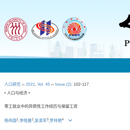
人口研究
››
2021
,
Vol. 45
››
Issue (2)
: 102-117.
• 人口与经济 •
零工就业中的异质性工作经历与保留工资
1
2
3
4
杨伟国
,
李晓曼
,
吴清军
,
罗祥艳