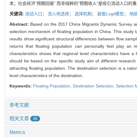
本；社会经济“预期回报” 而非纯粹的“预期收入”是吸引流动人口
关键词:
流动人口；
流入地选择；
选择机制；
嵌套Logit模型；
地
Abstract:
Based on the 2017 China Migrants Dynamic Survey and 
selection mechanism of floating population in China. This study 
results show significant structural differences between flow sa
returns that floating population can personally feel play an 
characteristics shows that regional level characteristics have
should be based on the specific study aim of different research
attracting floating population. The destination selection is a ra
level characteristics of the destination.
Keywords:
Floating Population,
Destination Selection,
Selection
参考文献
相关文章
15
Metrics