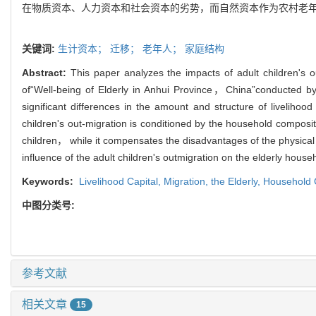
在物质资本、人力资本和社会资本的劣势，而自然资本作为农村老
关键词:
生计资本；
迁移；
老年人；
家庭结构
Abstract:
This paper analyzes the impacts of adult children's o
of“Well-being of Elderly in Anhui Province，China”conducted by t
significant differences in the amount and structure of liveliho
children's out-migration is conditioned by the household composition
children， while it compensates the disadvantages of the physical，
influence of the adult children's outmigration on the elderly househ
Keywords:
Livelihood Capital,
Migration,
the Elderly,
Household 
中图分类号:
参考文献
相关文章
15