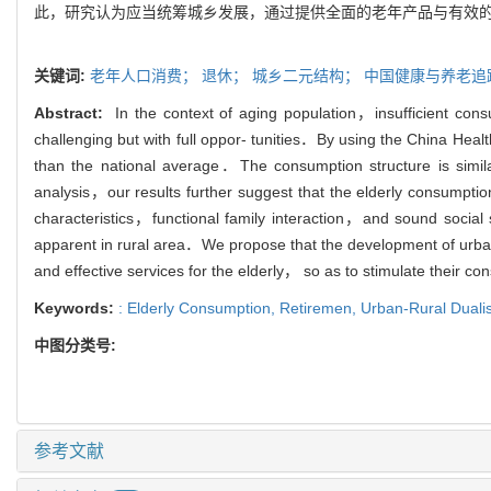
此，研究认为应当统筹城乡发展，通过提供全面的老年产品与有效
关键词:
老年人口消费；
退休；
城乡二元结构；
中国健康与养老追
Abstract:
In the context of aging population，insufficient co
challenging but with full oppor- tunities．By using the China Hea
than the national average．The consumption structure is simil
analysis，our results further suggest that the elderly consumpti
characteristics，functional family interaction，and sound soc
apparent in rural area．We propose that the development of ur
and effective services for the elderly， so as to stimulate thei
Keywords:
: Elderly Consumption,
Retiremen,
Urban-Rural Dualis
中图分类号:
参考文献