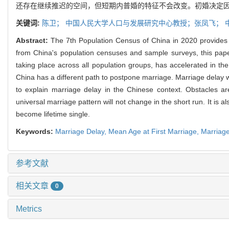
还存在继续推迟的空间，但短期内普婚的特征不会改变。初婚决定
关键词:
陈卫；
中国人民大学人口与发展研究中心教授；张凤飞；
Abstract:
The 7th Population Census of China in 2020 provides h
from China's population censuses and sample surveys, this pap
taking place across all population groups, has accelerated in the
China has a different path to postpone marriage. Marriage delay 
to explain marriage delay in the Chinese context. Obstacles are b
universal marriage pattern will not change in the short run. It is a
become lifetime single.
Keywords:
Marriage Delay,
Mean Age at First Marriage,
Marriage
参考文献
相关文章
0
Metrics