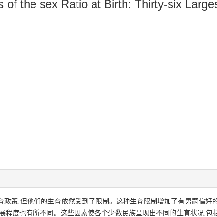
f the sex Ratio at Birth: Thirty-six Larges
育政策,但他们的生育依然受到了限制。这种生育限制增加了有男嗣偏好
发展程度也有所不同。这些因素使各个少数民族呈现出不同的生育状况,包