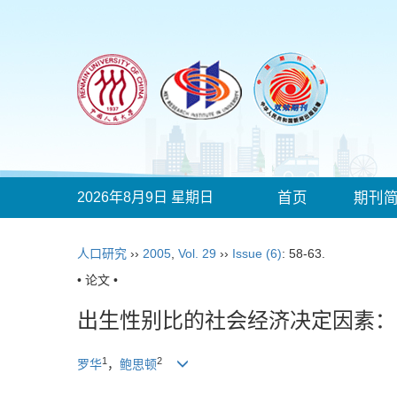
2026年8月9日 星期日
首页
期刊
人口研究
››
2005
,
Vol. 29
››
Issue (6)
: 58-63.
• 论文 •
出生性别比的社会经济决定因素：对
1
2
罗华
，
鲍思顿