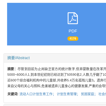
PDF
4176
摘要/Abstract
摘要：
尽管到目前为止尚缺乏官方的统计数字,但弃婴数量在改革
5000~6000人1,到本世纪初则已经达到了50590名2,人数几
近600个综合福利机构中的儿童部,共收养5.4万名孤残儿童3。
来自父母的关心与照料,危害被遗弃儿童身心的健康发展,严重的会
关键词:
流动人口计划生育工作；
计划生育管理；
贫困家庭；
社会