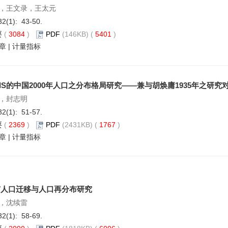
，王文录，王太元
32(1): 43-50.
要
(
3084
)
PDF
(146KB) (
5401
)
章
|
计量指标
IS的中国2000年人口之分布格局研究——兼与胡焕庸1935年之研究
，封志明
32(1): 51-57.
要
(
2369
)
PDF
(2431KB) (
1767
)
章
|
计量指标
市人口迁移与人口再分布研究
，沈续雷
32(1): 58-69.