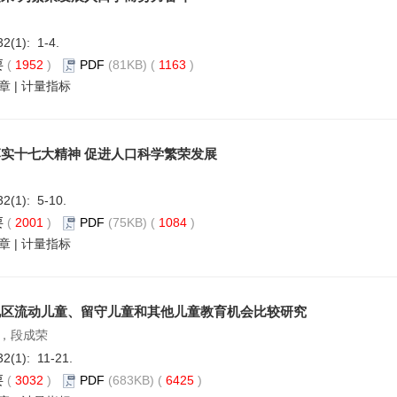
32(1): 1-4.
要
(
1952
)
PDF
(81KB) (
1163
)
章
|
计量指标
实十七大精神 促进人口科学繁荣发展
32(1): 5-10.
要
(
2001
)
PDF
(75KB) (
1084
)
章
|
计量指标
地区流动儿童、留守儿童和其他儿童教育机会比较研究
，段成荣
32(1): 11-21.
要
(
3032
)
PDF
(683KB) (
6425
)