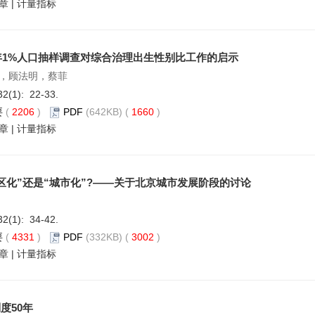
章
|
计量指标
5年1%人口抽样调查对综合治理出生性别比工作的启示
，顾法明，蔡菲
32(1): 22-33.
要
(
2206
)
PDF
(642KB) (
1660
)
章
|
计量指标
区化”还是“城市化”?——关于北京城市发展阶段的讨论
32(1): 34-42.
要
(
4331
)
PDF
(332KB) (
3002
)
章
|
计量指标
度50年