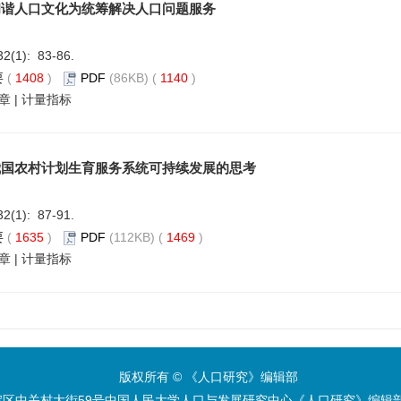
和谐人口文化为统筹解决人口问题服务
32(1): 83-86.
要
(
1408
)
PDF
(86KB) (
1140
)
章
|
计量指标
我国农村计划生育服务系统可持续发展的思考
32(1): 87-91.
要
(
1635
)
PDF
(112KB) (
1469
)
章
|
计量指标
版权所有 © 《人口研究》编辑部
区中关村大街59号中国人民大学人口与发展研究中心《人口研究》编辑部 