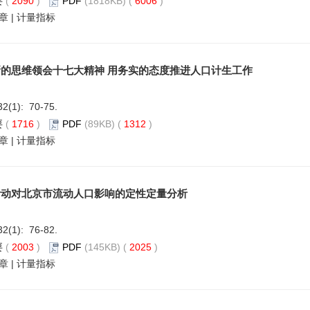
要
(
2090
)
PDF
(1818KB) (
6006
)
章
|
计量指标
的思维领会十七大精神 用务实的态度推进人口计生工作
32(1): 70-75.
要
(
1716
)
PDF
(89KB) (
1312
)
章
|
计量指标
活动对北京市流动人口影响的定性定量分析
32(1): 76-82.
要
(
2003
)
PDF
(145KB) (
2025
)
章
|
计量指标