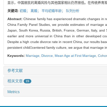
显示，中国居民的离婚风险与其他国家相比仍然很低。在传统养育
关键词:
初婚；
离婚；
平均初婚年龄；
队列分析
Abstract:
Chinese family has experienced dramatic changes in re
China Family Panel Studies, we provide estimates of marriage a
Japan, South Korea, Russia, British, France, German, Italy, and S
earlier and more universal in China than in other developed c
Despite a high crude divorce rate in recent China, our results bas
persistent childcentered family culture, we argue that marriage in 
Keywords:
Marriage,
Divorce,
Mean Age at First Marriage,
Cohor
参考文献
相关文章
15
Metrics