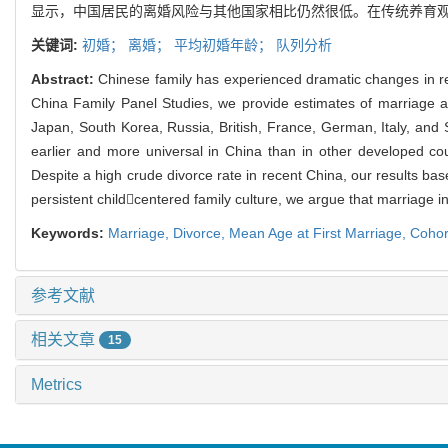
显示，中国居民的离婚风险与其他国家相比仍然很低。在传统养育
关键词:
初婚；
离婚；
平均初婚年龄；
队列分析
Abstract:
Chinese family has experienced dramatic changes in re
China Family Panel Studies, we provide estimates of marriage a
Japan, South Korea, Russia, British, France, German, Italy, and S
earlier and more universal in China than in other developed c
Despite a high crude divorce rate in recent China, our results bas
persistent childcentered family culture, we argue that marriage in 
Keywords:
Marriage,
Divorce,
Mean Age at First Marriage,
Cohor
参考文献
相关文章
15
Metrics