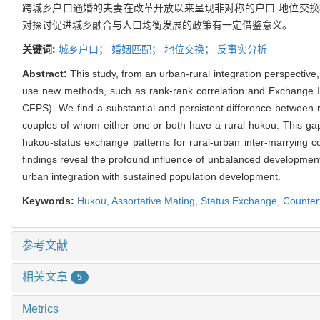
跨城乡户口通婚的夫妻在改革开放以来呈现非对称的户口-地位交
对探讨促进城乡融合与人口均衡发展的政策有一定借鉴意义。
关键词:
城乡户口；
婚姻匹配；
地位交换；
反事实分析
Abstract:
This study, from an urban-rural integration perspectiv
use new methods, such as rank-rank correlation and Exchange I
CFPS). We find a substantial and persistent difference between
couples of whom either one or both have a rural hukou. This g
hukou-status exchange patterns for rural-urban inter-marrying 
findings reveal the profound influence of unbalanced development be
urban integration with sustained population development.
Keywords:
Hukou,
Assortative Mating,
Status Exchange,
Counterf
参考文献
相关文章
5
Metrics