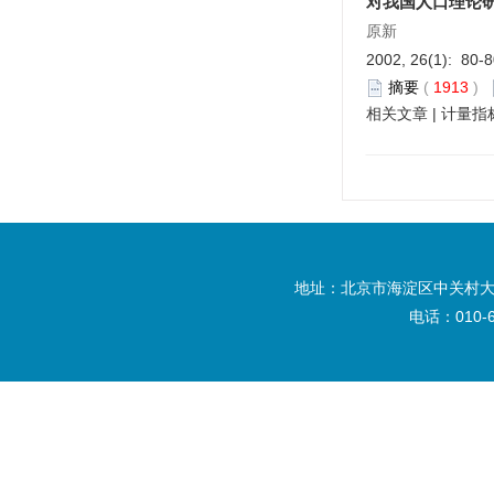
对我国人口理论
原新
2002, 26(1): 80-
摘要
(
1913
)
相关文章
|
计量指
地址：北京市海淀区中关村大
电话：010-6