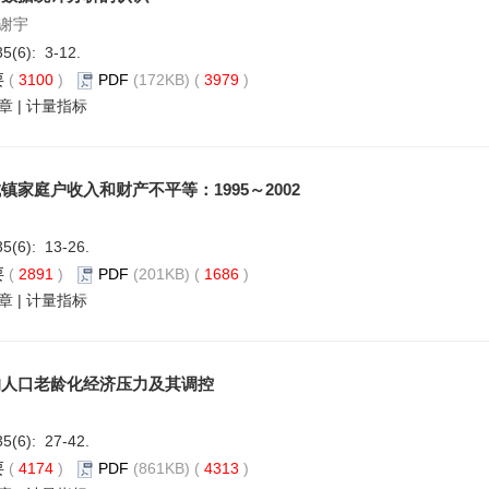
谢宇
35(6): 3-12.
要
(
3100
)
PDF
(172KB) (
3979
)
章
|
计量指标
镇家庭户收入和财产不平等：1995～2002
35(6): 13-26.
要
(
2891
)
PDF
(201KB) (
1686
)
章
|
计量指标
的人口老龄化经济压力及其调控
35(6): 27-42.
要
(
4174
)
PDF
(861KB) (
4313
)