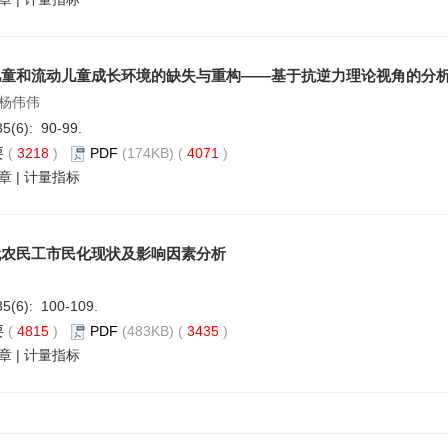
儿童和流动儿童成长环境的缺失与重构——基于抗逆力理论视角的分
杨伟伟
35(6): 90-99.
要
(
3218
)
PDF
(174KB) (
4071
)
章
|
计量指标
代农民工市民化现状及影响因素分析
35(6): 100-109.
要
(
4815
)
PDF
(483KB) (
3435
)
章
|
计量指标