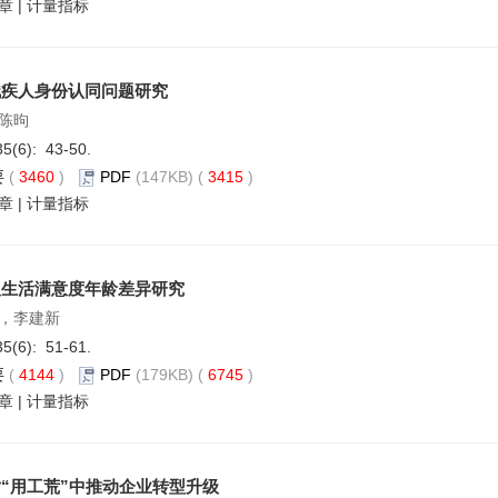
章
|
计量指标
残疾人身份认同问题研究
陈昫
35(6): 43-50.
要
(
3460
)
PDF
(147KB) (
3415
)
章
|
计量指标
人生活满意度年龄差异研究
，李建新
35(6): 51-61.
要
(
4144
)
PDF
(179KB) (
6745
)
章
|
计量指标
“用工荒”中推动企业转型升级